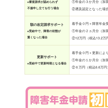
①年金の３か月分（加
※審査請求が認められず
不服申し立てを行う場合
②遡及認定となった場合
着手金０円＋障害年金
額の改定請求サポート
①年金の２ヵ月分（加
※受給中で、障害の状態が
重くなった場合
②12万円（税込13.2万
着手金０円＋更新によ
更新サポート
①年金の１か月分（加
※受給中で更新時期となる場合
②６万円（税込6.6万円