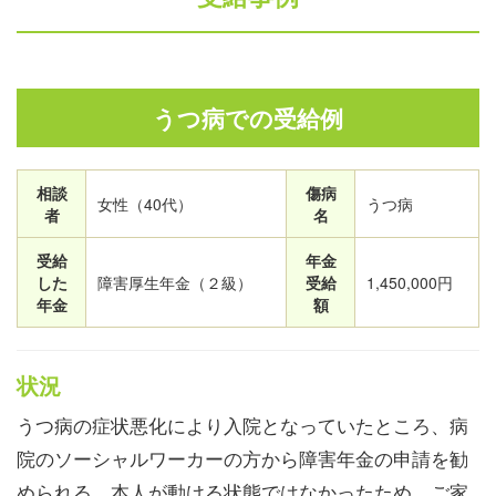
うつ病での受給例
相談
傷病
女性（40代）
うつ病
者
名
受給
年金
した
障害厚生年金（２級）
受給
1,450,000円
年金
額
状況
うつ病の症状悪化により入院となっていたところ、病
院のソーシャルワーカーの方から障害年金の申請を勧
められる。本人が動ける状態ではなかったため、ご家