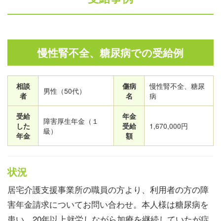
慢性腎不全、糖尿病での受給例
相談
傷病
慢性腎不全、糖尿
男性（50代）
者
名
病
受給
年金
障害厚生年金（１
した
受給
1,670,000円
級）
年金
額
状況
居宅介護支援事業所の職員の方より、利用者の方の障
害年金請求についてお問い合わせ。本人様は糖尿病を
患い、20年以上就労しながら加療を継続していたが症