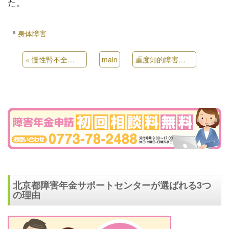
た。
身体障害
«
慢性腎不全での受給例
main
重度知的障害での受給例
»
北京都障害年金サポートセンターが選ばれる3つ
の理由