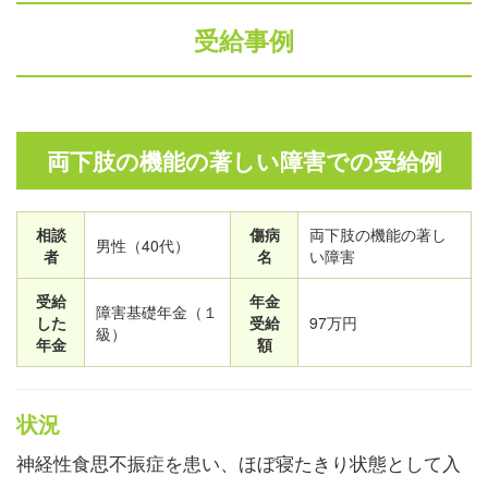
受給事例
両下肢の機能の著しい障害での受給例
相談
傷病
両下肢の機能の著し
男性（40代）
者
名
い障害
受給
年金
障害基礎年金（１
した
受給
97万円
級）
年金
額
状況
神経性食思不振症を患い、ほぼ寝たきり状態として入