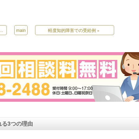
main
軽度知的障害での受給例
»
る3つの理由