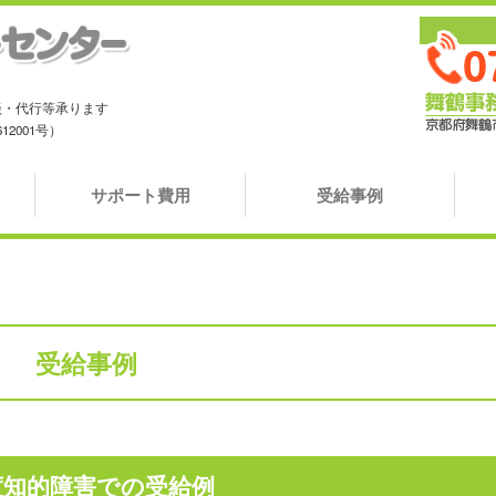
、
談・代行等承ります
2001号）
サポート費用
受給事例
受給事例
度知的障害での受給例